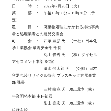
日 時 ： 2022年7月26日（火）
第 一 部 ： 午後13時30分～15時30分（予
定）
題 目 ： 廃棄物処理にかかわる排出事業
者と処理業者との意見交換会
司 会 ： 四家 豊彦 氏 （一社）日本化
学工業協会 環境安全部 部長
丸山 俊秀 氏 （株）ダイセル
アセスメント本部 RC室
清水 健太郎 氏 （公財）日本
容器包装リサイクル協会 プラスチック容器事業
部 課長
三村 峰寛 氏 J&T環境（株）
事業開発本部 主任部員
影山 嘉宏 氏 J&T環境（株）
統括主幹