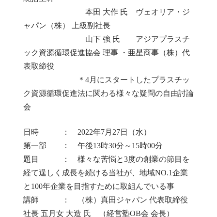
本田 大作 氏 ヴェオリア・ジ
ャパン（株） 上級副社長
山下 強 氏 アジアプラスチ
ック資源循環促進協会 理事 ・亜星商事（株）代
表取締役
＊4月にスタートしたプラスチッ
ク資源循環促進法に関わる様々な疑問の自由討論
会
日時 ： 2022年7月27日（水）
第一部 ： 午後13時30分～15時00分
題目 ： 様々な苦悩と3度の創業の節目を
経て逞しく成長を続ける当社が、地域NO.1企業
と100年企業を目指すために取組んでいる事
講師 ： （株）真田ジャパン 代表取締役
社長 五月女 大造 氏 （経営塾OB会 会長）