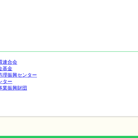
環連合会
金基金
処理振興センター
ンター
事業振興財団